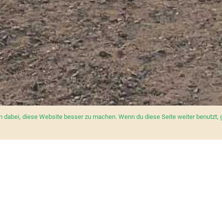
dabei, diese Website besser zu machen. Wenn du diese Seite weiter benutzt, 
About
What we do
Events
Media
Join Us
Cont